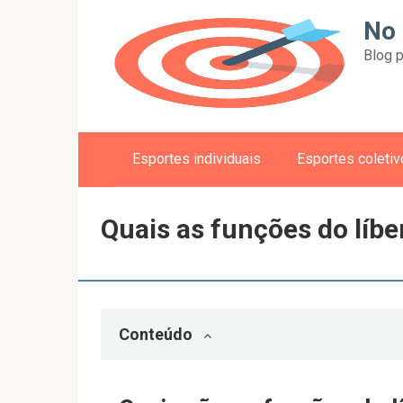
Skip
No 
to
Blog p
content
Esportes individuais
Esportes coleti
Quais as funções do líbe
Conteúdo