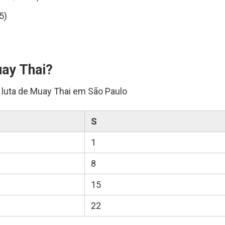
5)
ay Thai?
 luta de Muay Thai em São Paulo
S
1
8
15
22