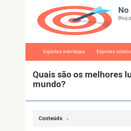
Skip
No 
to
Blog p
content
Esportes individuais
Esportes coleti
Quais são os melhores l
mundo?
Conteúdo