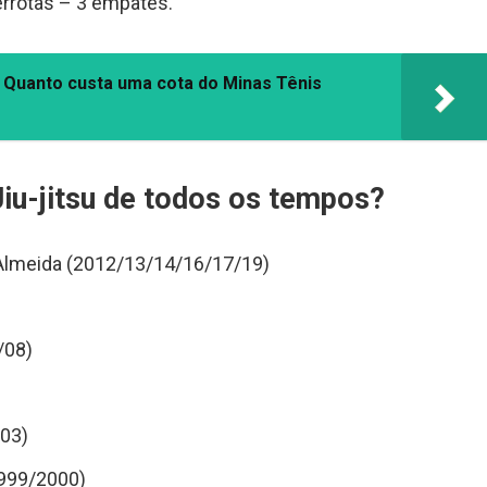
errotas – 3 empates.
 Quanto custa uma cota do Minas Tênis
Jiu-jitsu de todos os tempos?
Almeida (2012/13/14/16/17/19)
/08)
/03)
1999/2000)