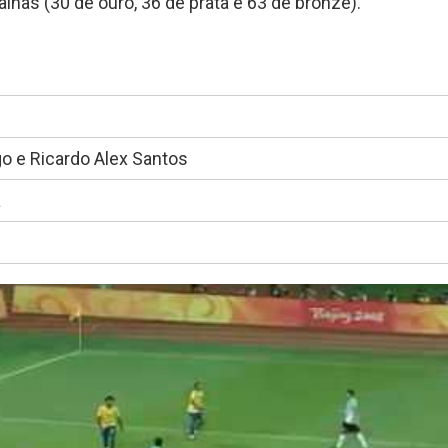
has (30 de ouro, 36 de prata e 63 de bronze).
o e Ricardo Alex Santos
a