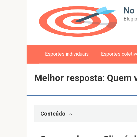
Skip
No 
to
Blog p
content
Esportes individuais
Esportes coleti
Melhor resposta: Quem 
Conteúdo