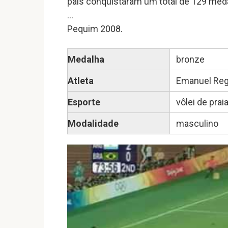
país conquistaram um total de 129 medal
…
Pequim 2008.
Medalha
bronze
Atleta
Emanuel Reg
Esporte
vôlei de prai
Modalidade
masculino