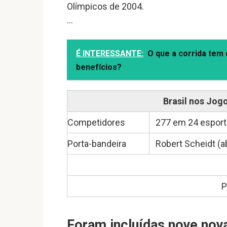
Olímpicos de 2004.
…
É INTERESSANTE:
O que a corrida tem
benefícios?
Brasil nos Jog
Competidores
277 em 24 espor
Porta-bandeira
Robert Scheidt (
P
Foram incluídas nove nov