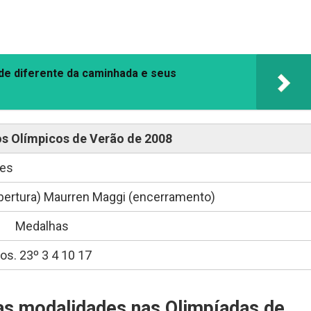
 de diferente da caminhada e seus
os Olímpicos de Verão de 2008
tes
abertura) Maurren Maggi (encerramento)
Medalhas
os. 23º 3 4 10 17
as modalidades nas Olimpíadas de