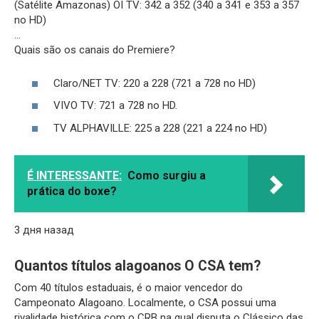
(Satélite Amazonas) OI TV: 342 a 352 (340 a 341 e 353 a 357
no HD)
…
Quais são os canais do Premiere?
Claro/NET TV: 220 a 228 (721 a 728 no HD)
VIVO TV: 721 a 728 no HD.
TV ALPHAVILLE: 225 a 228 (221 a 224 no HD)
É INTERESSANTE:
Como surgiu a
prática do boxe?
3 дня назад
Quantos títulos alagoanos O CSA tem?
Com 40 títulos estaduais, é o maior vencedor do
Campeonato Alagoano. Localmente, o CSA possui uma
rivalidade histórica com o CRB na qual disputa o Clássico das