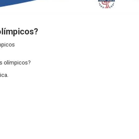
olímpicos?
mpicos
os olímpicos?
ica.