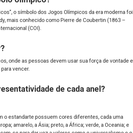
os”, o símbolo dos Jogos Olímpicos da era moderna foi
édy, mais conhecido como Pierre de Coubertin (1863 –
ternacional (COI).
y?
icos, onde as pessoas devem usar sua força de vontade e
 para vencer.
resentatividade de cada anel?
m o estandarte possuem cores diferentes, cada uma
pa; amarelo, a Ásia; preto, a África; verde, a Oceania; e
açam-se para dar voz a valores como o universalismo e o