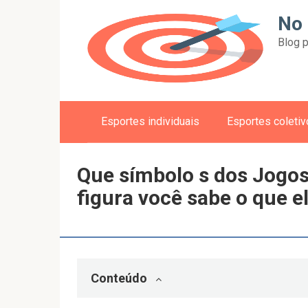
Skip
No 
to
Blog p
content
Esportes individuais
Esportes coleti
Que símbolo s dos Jogos
figura você sabe o que 
Conteúdo