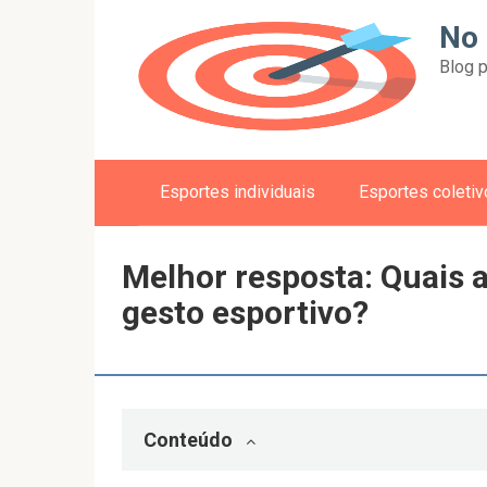
Skip
No 
to
Blog p
content
Esportes individuais
Esportes coleti
Melhor resposta: Quais a
gesto esportivo?
Conteúdo