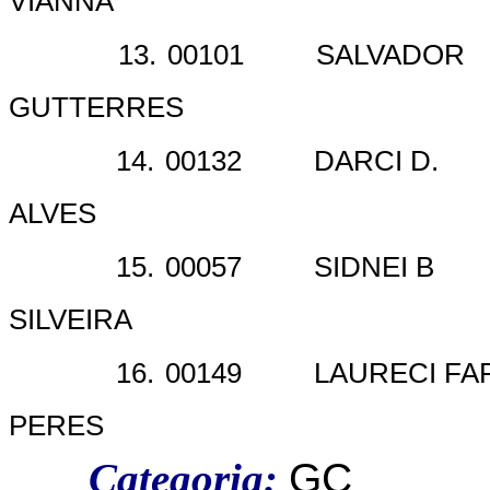
VIANNA
13.
00101
SALVADOR
GUTTERRES
14.
00132
DARCI D.
ALVES
15.
00057
SIDNEI B
SILVEIRA
16.
00149
LAURECI FA
PERES
Categoria:
GC