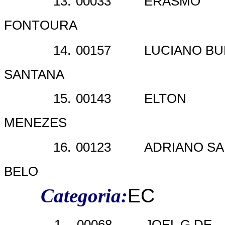
13.
00033
ERASMO
FONTOURA
14.
00157
LUCIANO B
SANTANA
15.
00143
ELTON
MENEZES
16.
00123
ADRIANO SA
BELO
Categoria:
EC
1.
00068
JOEL G DE